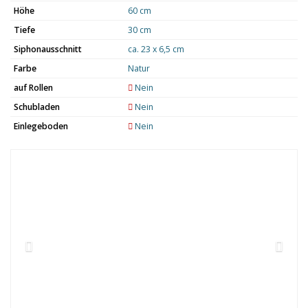
Höhe
60 cm
Tiefe
30 cm
Siphonausschnitt
ca. 23 x 6,5 cm
Farbe
Natur
auf Rollen
Nein
Schubladen
Nein
Einlegeboden
Nein