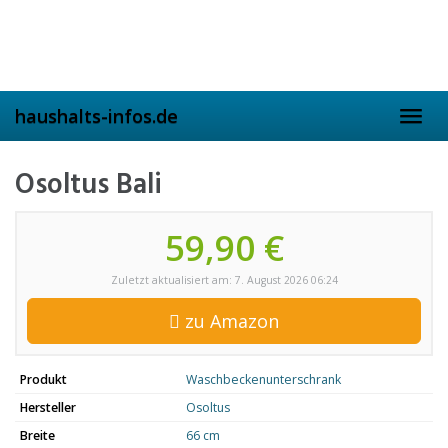
Skip
to
main
content
haushalts-infos.de
Toggl
navig
Osoltus Bali
59,90 €
Zuletzt aktualisiert am: 7. August 2026 06:24
zu Amazon
Produkt
Waschbeckenunterschrank
Hersteller
Osoltus
Breite
66 cm