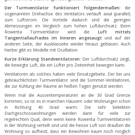
Der Turmventilator funktioniert folgendermaßen:
die
sogenannten Drehachse des Ventilators verläuft axial (parallel)
zum Luftstrom. Die Vorteile dadurch sind die geringen
Abmessungen im Vergleich zum hohen Luftdurchsatz. Beim
Rowenta Turmventilator wird die
Luft mittels
Tangentiallaufrades im Inneren angesaugt
und auf der
anderen Seite, der Ausblasseite wieder hinaus geblasen. Auch
hierbei gibt es Modelle mit Oszillation.
Kurze Erklärung Standventilatoren:
Der Luftdurchsatz zeigt,
die bewegte Luft, die ein Lüfter pro Zeiteinheit bewegen kann.
Ventilatoren als solches haben viele Einsatzgebiete. Der bei uns
gebräuchlichsten Turmventilator sind die Sommer-Ventilatoren,
die zur Kühlung der Räume an heißen Tagen genutzt werden.
Wenn mal die Aussentemperaturen an die 30 Grad Grenze
kommen, so ist es in manchen Häusern oder Wohnungen schon
in Richtung 40 Grad warm. Die sehr beliebten
Dachgeschosswohnungen werden dann für viele zur
regelrechten Qual, denn wenn keine Rowenta Turmventilatoren
in der Wohnung verteilt sind und die heisse Luft von draußen die
Wohnung so aufheizt, dass ein Bewohnen kaum noch möglich