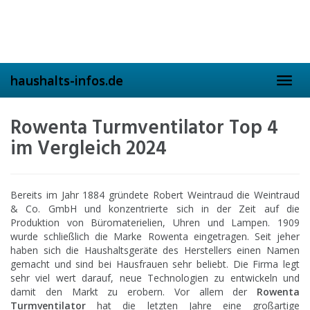
Skip
to
main
content
haushalts-infos.de
Toggl
navig
Rowenta Turmventilator Top 4
im Vergleich 2024
Bereits im Jahr 1884 gründete Robert Weintraud die Weintraud
& Co. GmbH und konzentrierte sich in der Zeit auf die
Produktion von Büromaterielien, Uhren und Lampen. 1909
wurde schließlich die Marke Rowenta eingetragen. Seit jeher
haben sich die Haushaltsgeräte des Herstellers einen Namen
gemacht und sind bei Hausfrauen sehr beliebt. Die Firma legt
sehr viel wert darauf, neue Technologien zu entwickeln und
damit den Markt zu erobern. Vor allem der
Rowenta
Turmventilator
hat die letzten Jahre eine großartige