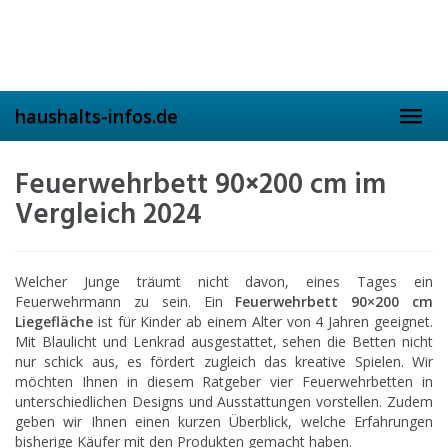
Skip
to
main
content
haushalts-infos.de
Toggl
navig
Feuerwehrbett 90×200 cm im
Vergleich 2024
Welcher Junge träumt nicht davon, eines Tages ein
Feuerwehrmann zu sein. Ein
Feuerwehrbett 90×200 cm
Liegefläche
ist für Kinder ab einem Alter von 4 Jahren geeignet.
Mit Blaulicht und Lenkrad ausgestattet, sehen die Betten nicht
nur schick aus, es fördert zugleich das kreative Spielen. Wir
möchten Ihnen in diesem Ratgeber vier Feuerwehrbetten in
unterschiedlichen Designs und Ausstattungen vorstellen. Zudem
geben wir Ihnen einen kurzen Überblick, welche Erfahrungen
bisherige Käufer mit den Produkten gemacht haben.