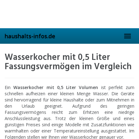
Skip
to
main
content
haushalts-infos.de
Toggl
navig
Wasserkocher mit 0,5 Liter
Fassungsvermögen im Vergleich
Ein
Wasserkocher mit 0,5 Liter Volumen
ist perfekt zum
schnellen aufheizen einer kleinen Menge Wasser. Die Geräte
sind hervorragend für kleine Haushalte oder zum Mitnehmen in
den Urlaub geeignet. Aufgrund des geringen
Fassungsvermögens reicht zum Erhitzen eine niedrige
Anschlussleistung aus. Trotz der kleinen Größe und eines
günstigen Preises sind einige Modelle mit Zusatzfunktionen wie
warmhalten oder einer Temperatureinstellung ausgestattet. Im
Folgenden stellen wir Ihnen vier Wasserkocher genauer vor.