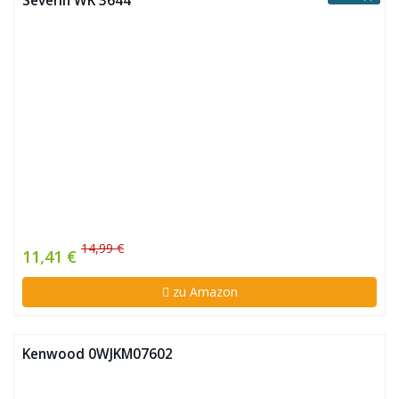
Severin WK 3644
14,99 €
11,41 €
zu Amazon
Kenwood 0WJKM07602