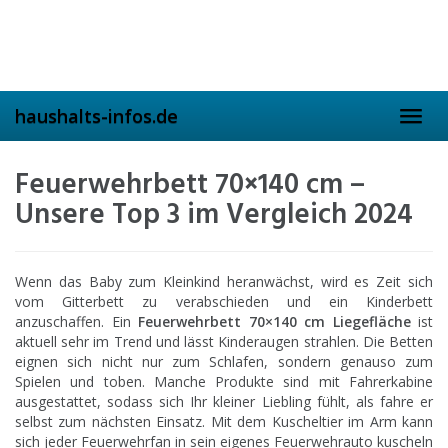
Skip
to
main
content
haushalts-infos.de
Toggl
navig
Feuerwehrbett 70×140 cm –
Unsere Top 3 im Vergleich 2024
Wenn das Baby zum Kleinkind heranwächst, wird es Zeit sich
vom Gitterbett zu verabschieden und ein Kinderbett
anzuschaffen. Ein
Feuerwehrbett 70×140 cm Liegefläche
ist
aktuell sehr im Trend und lässt Kinderaugen strahlen. Die Betten
eignen sich nicht nur zum Schlafen, sondern genauso zum
Spielen und toben. Manche Produkte sind mit Fahrerkabine
ausgestattet, sodass sich Ihr kleiner Liebling fühlt, als fahre er
selbst zum nächsten Einsatz. Mit dem Kuscheltier im Arm kann
sich jeder Feuerwehrfan in sein eigenes Feuerwehrauto kuscheln