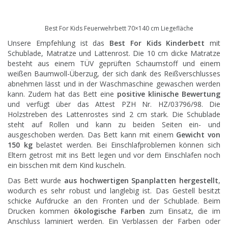
Best For Kids Feuerwehrbett 70×140 cm Liegefläche
Unsere Empfehlung ist das
Best For Kids Kinderbett
mit
Schublade, Matratze und Lattenrost. Die 10 cm dicke Matratze
besteht aus einem TÜV geprüften Schaumstoff und einem
weißen Baumwoll-Überzug, der sich dank des Reißverschlusses
abnehmen lässt und in der Waschmaschine gewaschen werden
kann. Zudem hat das Bett eine
positive klinische Bewertung
und verfügt über das Attest PZH Nr. HZ/03796/98. Die
Holzstreben des Lattenrostes sind 2 cm stark. Die Schublade
steht auf Rollen und kann zu beiden Seiten ein- und
ausgeschoben werden. Das Bett kann mit einem
Gewicht von
150 kg
belastet werden. Bei Einschlafproblemen können sich
Eltern getrost mit ins Bett legen und vor dem Einschlafen noch
ein bisschen mit dem Kind kuscheln.
Das Bett wurde
aus hochwertigen Spanplatten hergestellt
,
wodurch es sehr robust und langlebig ist. Das Gestell besitzt
schicke Aufdrucke an den Fronten und der Schublade. Beim
Drucken kommen
ökologische Farben
zum Einsatz, die im
Anschluss laminiert werden. Ein Verblassen der Farben oder