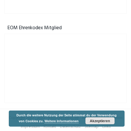
EOM Ehrenkodex Mitglied
Durch die weitere Nutzung der Seite stimmst du der Verwendung
Copyright 2017 - 2022 -
haushalts-infos.de
- Alle Rechte vorbehalten
Akzeptieren
von Cookies zu.
Weitere Informationen
Impressum
Kontakt
Datenschutz
Sitemap
Links