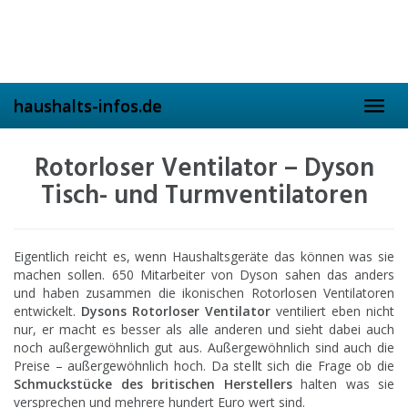
Skip
to
main
content
haushalts-infos.de
Toggl
navig
Rotorloser Ventilator – Dyson
Tisch- und Turmventilatoren
Eigentlich reicht es, wenn Haushaltsgeräte das können was sie
machen sollen. 650 Mitarbeiter von Dyson sahen das anders
und haben zusammen die ikonischen Rotorlosen Ventilatoren
entwickelt.
Dysons Rotorloser Ventilator
ventiliert eben nicht
nur, er macht es besser als alle anderen und sieht dabei auch
noch außergewöhnlich gut aus. Außergewöhnlich sind auch die
Preise – außergewöhnlich hoch. Da stellt sich die Frage ob die
Schmuckstücke des
britischen Herstellers
halten was sie
versprechen und mehrere hundert Euro wert sind.