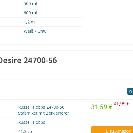
500 ml
600 ml
1,2 m
Weiß / Grau
Desire ‎24700-56
Pr
41,99 €
31,59 €
‎Russell Hobbs ‎24700-56
,
Stabmixer mit Zerkleinerer
‎Russell Hobbs
zu Amazon
41,3 cm