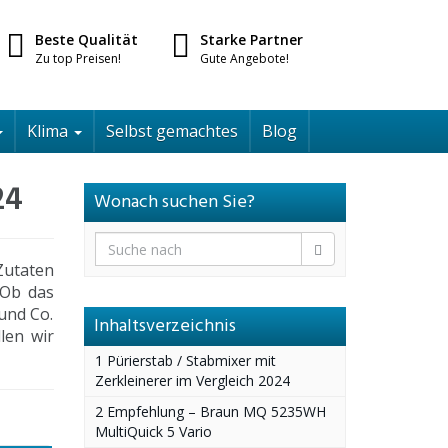
Beste Qualität
Starke Partner
Zu top Preisen!
Gute Angebote!
Klima
Selbst gemachtes
Blog
24
Wonach suchen Sie?
Zutaten
 Ob das
und Co.
Inhaltsverzeichnis
len wir
1 Pürierstab / Stabmixer mit
Zerkleinerer im Vergleich 2024
2 Empfehlung – Braun MQ 5235WH
MultiQuick 5 Vario