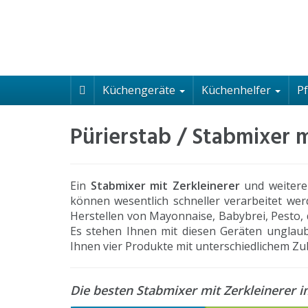
Skip
to
main
content
Küchengeräte
Küchenhelfer
P
Pürierstab / Stabmixer m
Ein
Stabmixer mit Zerkleinerer
und weiteren
können wesentlich schneller verarbeitet wer
Herstellen von Mayonnaise, Babybrei, Pesto,
Es stehen Ihnen mit diesen Geräten unglaubl
Ihnen vier Produkte mit unterschiedlichem Z
Die besten Stabmixer mit Zerkleinerer i