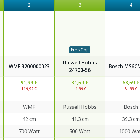
2
3
4
Preis Tipp
‎Russell Hobbs
WMF 3200000023
Bosch MS6C
‎24700-56
91,99 €
31,59 €
68,59 €
119,99 €
41,99 €
84,99 €
WMF
‎Russell Hobbs
Bosch
42 cm
41,3 cm
39,3 cm
700 Watt
500 Watt
1000 Wa