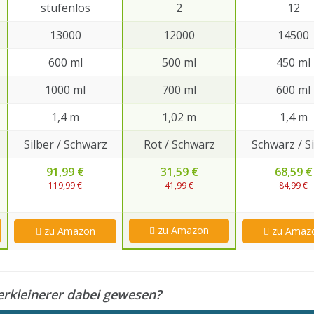
stufenlos
2
12
13000
12000
14500
600 ml
500 ml
450 ml
1000 ml
700 ml
600 ml
1,4 m
1,02 m
1,4 m
Silber / Schwarz
Rot / Schwarz
Schwarz / S
91,99 €
31,59 €
68,59 €
119,99 €
41,99 €
84,99 €
zu Amazon
zu Amazon
zu Amaz
Zerkleinerer dabei gewesen?