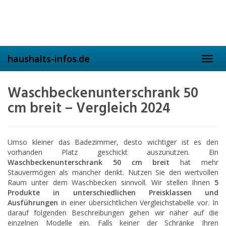
Skip
to
main
content
haushalts-infos.de
Toggl
navig
Waschbeckenunterschrank 50
cm breit – Vergleich 2024
Umso kleiner das Badezimmer, desto wichtiger ist es den
vorhanden Platz geschickt auszunutzen. Ein
Waschbeckenunterschrank 50 cm breit
hat mehr
Stauvermögen als mancher denkt. Nutzen Sie den wertvollen
Raum unter dem Waschbecken sinnvoll. Wir stellen Ihnen
5
Produkte in unterschiedlichen Preisklassen und
Ausführungen
in einer übersichtlichen Vergleichstabelle vor. In
darauf folgenden Beschreibungen gehen wir näher auf die
einzelnen Modelle ein. Falls keiner der Schränke Ihren