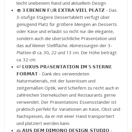
leicht unebenem Rand und aktuellem Design.
🧁 𝟯 𝗘𝗕𝗘𝗡𝗘𝗡 𝗙Ü𝗥 𝗘𝗫𝗧𝗥𝗔 𝗩𝗜𝗘𝗟 𝗣𝗟𝗔𝗧𝗭 - Das
3-stufige Etagere Dessertablett verfügt über
genügend Platz für größere Mengen an Desserts
oder Käse und erlaubt so nicht nur die elegante,
sondern auch die übersichtliche Präsentation und
das auf kleiner Stellfläche. Abmessungen der 3-
Platten Ø ca. 30, 22 und 13 cm. Die Höhe beträgt
ca. 32 cm.
🍉 𝗟𝗨𝗫𝗨𝗦 𝗣𝗥Ä𝗦𝗘𝗡𝗧𝗔𝗧𝗜𝗢𝗡 𝗜𝗠 𝟱 𝗦𝗧𝗘𝗥𝗡𝗘
𝗙𝗢𝗥𝗠𝗔𝗧 - Dank des verwendeten
Naturmatierials, mit der luxeriösen und
zeitgemäßen Optik, wird Schiefern zu recht auch in
zahlreichen Sterneküchen und Restaurants gerne
verwendet. Der Präsentations Essensständer ist
praktisch perfekt für Variationen an Käse, Obst und
Nachspeisen, da er mit einer Hand transportiert
und platziert werden kann.
🧀 𝗔𝗨𝗦 𝗗𝗘𝗠 𝗗𝗜𝗠𝗢𝗡𝗢 𝗗𝗘𝗦𝗜𝗚𝗡-𝗦𝗧𝗨𝗗𝗜𝗢 -