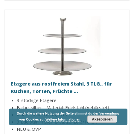
Etagere aus rostfreiem Stahl, 3 TLG., für
Kuchen, Torten, Früchte ...
3-stöckige Etagere
Farbe: silber - Material: Edelstahl (gebürstet)
Durch die weitere Nutzung der Seite stimmst du der Verwendung
Maße: Höhe: ca. 36,5 cm
Akzeptieren
von Cookies zu.
Weitere Informationen
3 Edelstahl Teller: Ø ca. 25/20,5/16 cm
NEU & OVP