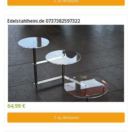
zu Amazon
Edelstahlheini.de ‎0737382597322
64,99 €
zu Amazon