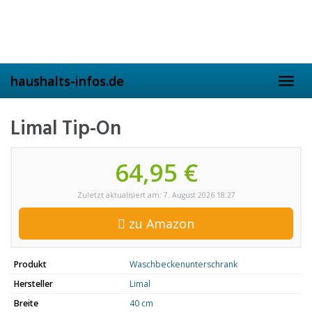
Skip
to
main
content
haushalts-infos.de
Toggl
navig
Limal Tip-On
64,95 €
Zuletzt aktualisiert am: 7. August 2026 18:27
zu Amazon
Produkt
Waschbeckenunterschrank
Hersteller
Limal
Breite
40 cm