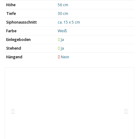
Höhe
56 cm
Tiefe
30 cm
Siphonausschnitt
ca. 15 x 5 cm
Farbe
Weiß
Einlegeboden
Ja
Stehend
Ja
Hängend
Nein