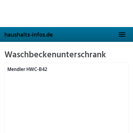
Skip
to
main
content
haushalts-infos.de
Toggl
navig
Waschbeckenunterschrank
Mendler HWC-B42