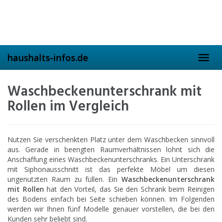
Skip
to
main
content
haushalts-infos.de
Toggl
navig
Waschbeckenunterschrank mit
Rollen im Vergleich
Nutzen Sie verschenkten Platz unter dem Waschbecken sinnvoll
aus. Gerade in beengten Raumverhältnissen lohnt sich die
Anschaffung eines Waschbeckenunterschranks. Ein Unterschrank
mit Siphonausschnitt ist das perfekte Möbel um diesen
ungenutzten Raum zu füllen. Ein
Waschbeckenunterschrank
mit Rollen
hat den Vorteil, das Sie den Schrank beim Reinigen
des Bodens einfach bei Seite schieben können. Im Folgenden
werden wir Ihnen fünf Modelle genauer vorstellen, die bei den
Kunden sehr beliebt sind.