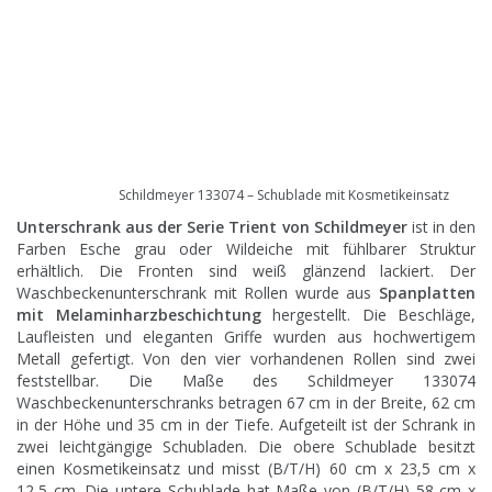
Schildmeyer 133074 – Schublade mit Kosmetikeinsatz
Unterschrank aus der Serie Trient von Schildmeyer
ist in den
Farben Esche grau oder Wildeiche mit fühlbarer Struktur
erhältlich. Die Fronten sind weiß glänzend lackiert. Der
Waschbeckenunterschrank mit Rollen wurde aus
Spanplatten
mit M
elaminharzbeschichtung
hergestellt. Die Beschläge,
Laufleisten und eleganten Griffe wurden aus hochwertigem
Metall gefertigt. Von den vier vorhandenen Rollen sind zwei
feststellbar. Die Maße des Schildmeyer 133074
Waschbeckenunterschranks betragen 67 cm in der Breite, 62 cm
in der Höhe und 35 cm in der Tiefe. Aufgeteilt ist der Schrank in
zwei leichtgängige Schubladen. Die obere Schublade besitzt
einen Kosmetikeinsatz und misst (B/T/H) 60 cm x 23,5 cm x
12,5 cm. Die untere Schublade hat Maße von (B/T/H) 58 cm x