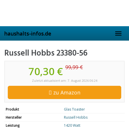
Skip
to
main
content
haushalts-infos.de
Toggl
navig
Russell Hobbs 23380-56
99,99 €
70,30 €
Zuletzt aktualisiert am: 7. August 2026 06:24
zu Amazon
Produkt
Glas Toaster
Hersteller
Russell Hobbs
Leistung
1420 Watt