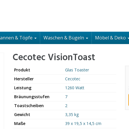
fannen & Töpfe
Waschen & Bügeln
Möbel & Deko
Cecotec VisionToast
Produkt
Glas Toaster
Hersteller
Cecotec
Leistung
1260 Watt
Bräunungsstufen
7
Toastscheiben
2
Gewicht
3,35 kg
Maße
39 x 19,5 x 14,5 cm