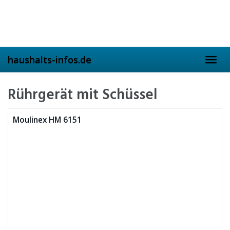
Skip
to
main
content
haushalts-infos.de
Toggl
navig
Rührgerät mit Schüssel
Moulinex HM 6151