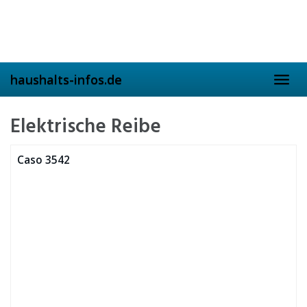
Skip
to
main
content
haushalts-infos.de
Toggl
navig
Elektrische Reibe
Caso ‎3542