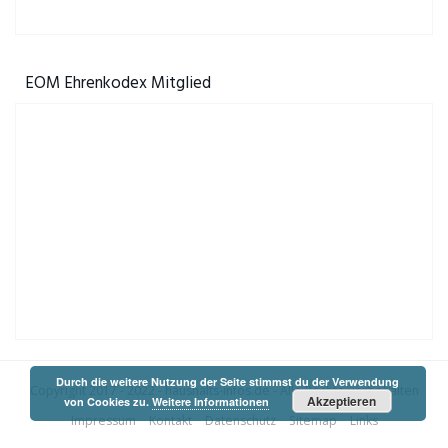
EOM Ehrenkodex Mitglied
Durch die weitere Nutzung der Seite stimmst du der Verwendung
Copyright 2017 - 2022 -
haushalts-infos.de
- Alle Rechte vorbehalten
Akzeptieren
von Cookies zu.
Weitere Informationen
Impressum
Kontakt
Datenschutz
Sitemap
Links