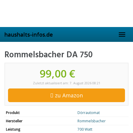
Skip
to
main
content
haushalts-infos.de
Toggl
navig
Rommelsbacher DA 750
99,00 €
Zuletzt aktualisiert am: 7. August 2026 08:21
zu Amazon
Produkt
Dörrautomat
Hersteller
Rommelsbacher
Leistung
700 Watt