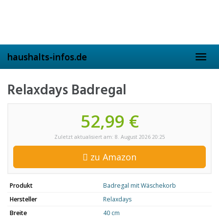
Skip
to
main
content
haushalts-infos.de
Toggl
navig
Relaxdays Badregal
52,99 €
Zuletzt aktualisiert am: 8. August 2026 20:25
zu Amazon
Produkt
Badregal mit Wäschekorb
Hersteller
Relaxdays
Breite
40 cm