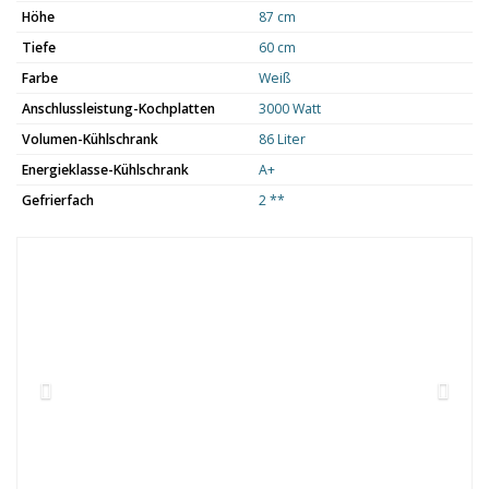
Höhe
87 cm
Tiefe
60 cm
Farbe
Weiß
Anschlussleistung-Kochplatten
3000 Watt
Volumen-Kühlschrank
86 Liter
Energieklasse-Kühlschrank
A+
Gefrierfach
2 **