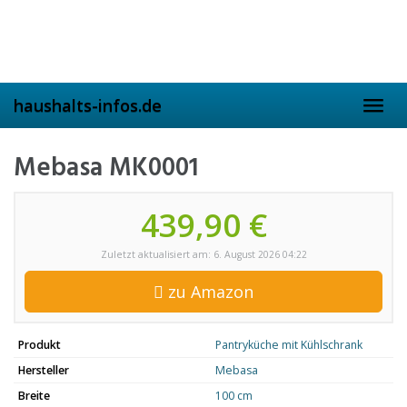
Skip
to
main
content
haushalts-infos.de
Toggl
navig
Mebasa MK0001
439,90 €
Zuletzt aktualisiert am: 6. August 2026 04:22
zu Amazon
Produkt
Pantryküche mit Kühlschrank
Hersteller
Mebasa
Breite
100 cm