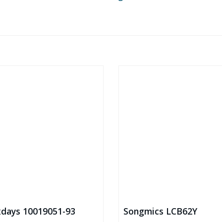
xdays 10019051-93
Songmics LCB62Y