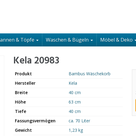
fannen & Töpfe
Waschen & Bügeln
Möbel & Deko
Kela 20983
Produkt
Bambus Wäschekorb
Hersteller
Kela
Breite
40 cm
Höhe
63 cm
Tiefe
40 cm
Fassungsvermögen
ca. 70 Liter
Gewicht
1,23 kg