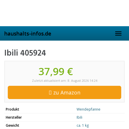
Skip
to
main
content
haushalts-infos.de
Toggl
navig
Ibili 405924
37,99 €
Zuletzt aktualisiert am: 8. August 2026 14:24
zu Amazon
Produkt
Wendepfanne
Hersteller
Ibili
Gewicht
ca. 1 kg