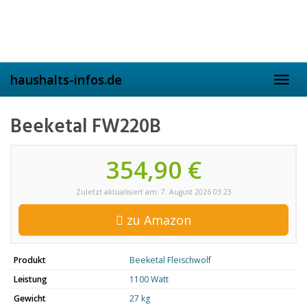
Skip
to
main
content
haushalts-infos.de
Toggl
navig
Beeketal FW220B
354,90 €
Zuletzt aktualisiert am: 7. August 2026 03:23
zu Amazon
Produkt
Beeketal Fleischwolf
Leistung
1100 Watt
Gewicht
27 kg